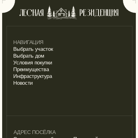
АДРЕС ПОСЁЛКА
Свердловская область, г. Полевской,
с. Курганово, ул. Большая Полянка
АДРЕС ОФИСА
Свердловская область, г. Екатеринбург,
ул. Циолковского, 30
КОНТАКТЫ
forest.residence@yandex.ru
8-965-511-44-11
телеграм канал
Содержание изображений — это лишь один из
вариантов оформления зданий и территорий.
Для получения детальной информации